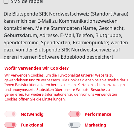
SMS de rappel
Die Blutspende SRK Nordwestschweiz (Standort Aarau)
kann mich per E-Mail zu Kommunikationszwecken
kontaktieren. Meine Stammdaten (Name, Geschlecht,
Geburtsdatum, Adresse, E-Mail, Telefon, Blutgruppe,
Spendetermine, Spendearten, Prämienpunkte) werden
dazu von der Blutspende SRK Nordwestschweiz auf
deren internen Software Edgeblood gespeichert.
Besonders schützenswerte Personendaten (z.B.
Wofür verwenden wir Cookies?
Gesundheitsdaten) werden dabei nicht transferiert. Ich
Wir verwenden Cookies, um die Funktionalität unserer Website zu
habe jederzeit die Möglichkeit, diese personalisierte
gewährleisten und zu verbessern. Die Cookies dienen beispielsweise dazu,
Ihnen Basisfunktionalitäten bereitzustellen, Kartenansichten anzuzeigen
Kommunikation wieder abzubestellen.
und anonymisierte Statistiken über unsere Website-Besuche zu
generieren. Für weitere Informationen zu den von uns verwendeten
Je suis d'accord
Cookies öffnen Sie die Einstellungen.
Réserver
Notwendig
Performance
Funktional
Marketing