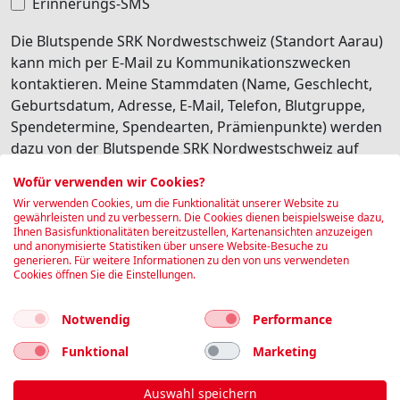
Erinnerungs-SMS
Die Blutspende SRK Nordwestschweiz (Standort Aarau)
kann mich per E-Mail zu Kommunikationszwecken
kontaktieren. Meine Stammdaten (Name, Geschlecht,
Geburtsdatum, Adresse, E-Mail, Telefon, Blutgruppe,
Spendetermine, Spendearten, Prämienpunkte) werden
dazu von der Blutspende SRK Nordwestschweiz auf
deren internen Software Edgeblood gespeichert.
Wofür verwenden wir Cookies?
Besonders schützenswerte Personendaten (z.B.
Wir verwenden Cookies, um die Funktionalität unserer Website zu
Gesundheitsdaten) werden dabei nicht transferiert. Ich
gewährleisten und zu verbessern. Die Cookies dienen beispielsweise dazu,
Ihnen Basisfunktionalitäten bereitzustellen, Kartenansichten anzuzeigen
habe jederzeit die Möglichkeit, diese personalisierte
und anonymisierte Statistiken über unsere Website-Besuche zu
Kommunikation wieder abzubestellen.
generieren. Für weitere Informationen zu den von uns verwendeten
Cookies öffnen Sie die Einstellungen.
Ich bin damit einverstanden
Notwendig
Performance
Buchen
Funktional
Marketing
Auswahl speichern