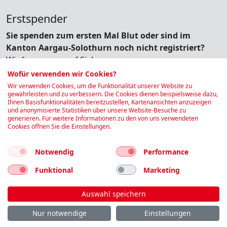
Erstspender
Sie spenden zum ersten Mal Blut oder sind im
Kanton Aargau-Solothurn noch nicht registriert?
Wir freuen uns auf Sie!
Bitte registrieren Sie sich kurz.
Wofür verwenden wir Cookies?
Wir verwenden Cookies, um die Funktionalität unserer Website zu
gewährleisten und zu verbessern. Die Cookies dienen beispielsweise dazu,
Ihnen Basisfunktionalitäten bereitzustellen, Kartenansichten anzuzeigen
und anonymisierte Statistiken über unsere Website-Besuche zu
Reservierung ohne Spendernummer
generieren. Für weitere Informationen zu den von uns verwendeten
Cookies öffnen Sie die Einstellungen.
Notwendig
Performance
Funktional
Marketing
Auswahl speichern
Impressum
|
Kontakt
|
Datenschutz
Nur notwendige
Einstellungen
Folgen Sie uns