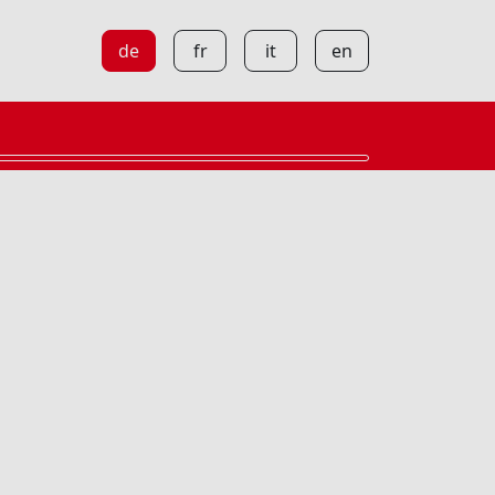
de
fr
it
en