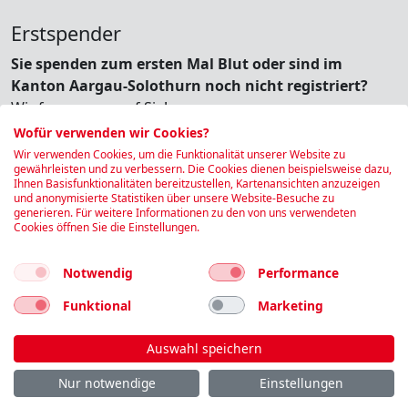
Erstspender
Sie spenden zum ersten Mal Blut oder sind im
Kanton Aargau-Solothurn noch nicht registriert?
Wir freuen uns auf Sie!
Bitte registrieren Sie sich kurz.
Wofür verwenden wir Cookies?
Wir verwenden Cookies, um die Funktionalität unserer Website zu
gewährleisten und zu verbessern. Die Cookies dienen beispielsweise dazu,
Ihnen Basisfunktionalitäten bereitzustellen, Kartenansichten anzuzeigen
und anonymisierte Statistiken über unsere Website-Besuche zu
Reservierung ohne Spendernummer
generieren. Für weitere Informationen zu den von uns verwendeten
Cookies öffnen Sie die Einstellungen.
Notwendig
Performance
Funktional
Marketing
Auswahl speichern
Impressum
|
Kontakt
|
Datenschutz
Nur notwendige
Einstellungen
Folgen Sie uns