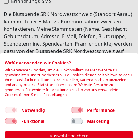
Erinnerungs-SMS
Die Blutspende SRK Nordwestschweiz (Standort Aarau)
kann mich per E-Mail zu Kommunikationszwecken
kontaktieren. Meine Stammdaten (Name, Geschlecht,
Geburtsdatum, Adresse, E-Mail, Telefon, Blutgruppe,
Spendetermine, Spendearten, Prämienpunkte) werden
dazu von der Blutspende SRK Nordwestschweiz auf
deren internen Software Edgeblood gespeichert.
Wofür verwenden wir Cookies?
Besonders schützenswerte Personendaten (z.B.
Wir verwenden Cookies, um die Funktionalität unserer Website zu
Gesundheitsdaten) werden dabei nicht transferiert. Ich
gewährleisten und zu verbessern. Die Cookies dienen beispielsweise dazu,
Ihnen Basisfunktionalitäten bereitzustellen, Kartenansichten anzuzeigen
habe jederzeit die Möglichkeit, diese personalisierte
und anonymisierte Statistiken über unsere Website-Besuche zu
Kommunikation wieder abzubestellen.
generieren. Für weitere Informationen zu den von uns verwendeten
Cookies öffnen Sie die Einstellungen.
Ich bin damit einverstanden
Notwendig
Performance
Buchen
Funktional
Marketing
Auswahl speichern