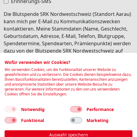
Erinnerungs-SMS
Die Blutspende SRK Nordwestschweiz (Standort Aarau)
kann mich per E-Mail zu Kommunikationszwecken
kontaktieren. Meine Stammdaten (Name, Geschlecht,
Geburtsdatum, Adresse, E-Mail, Telefon, Blutgruppe,
Spendetermine, Spendearten, Prämienpunkte) werden
dazu von der Blutspende SRK Nordwestschweiz auf
deren internen Software Edgeblood gespeichert.
Wofür verwenden wir Cookies?
Besonders schützenswerte Personendaten (z.B.
Wir verwenden Cookies, um die Funktionalität unserer Website zu
Gesundheitsdaten) werden dabei nicht transferiert. Ich
gewährleisten und zu verbessern. Die Cookies dienen beispielsweise dazu,
Ihnen Basisfunktionalitäten bereitzustellen, Kartenansichten anzuzeigen
habe jederzeit die Möglichkeit, diese personalisierte
und anonymisierte Statistiken über unsere Website-Besuche zu
Kommunikation wieder abzubestellen.
generieren. Für weitere Informationen zu den von uns verwendeten
Cookies öffnen Sie die Einstellungen.
Ich bin damit einverstanden
Notwendig
Performance
Buchen
Funktional
Marketing
Auswahl speichern