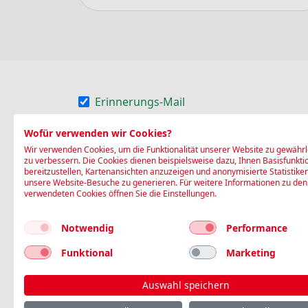
Erinnerungs-Mail
Erinnerungs-SMS
Wofür verwenden wir Cookies?
Wir verwenden Cookies, um die Funktionalität unserer Website zu gewährl
Die Blutspende SRK Nordwestschweiz (Stan
zu verbessern. Die Cookies dienen beispielsweise dazu, Ihnen Basisfunkti
bereitzustellen, Kartenansichten anzuzeigen und anonymisierte Statistike
(Name, Geschlecht, Geburtsdatum, Adresse,
unsere Website-Besuche zu generieren. Für weitere Informationen zu den
Blutspende SRK Nordwestschweiz auf deren
verwendeten Cookies öffnen Sie die Einstellungen.
Gesundheitsdaten) werden dabei nicht transf
Notwendig
Performance
Ich bin damit einverstanden
Funktional
Marketing
Buchen
Auswahl speichern