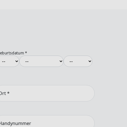
eburtsdatum
*
Ort
*
Handynummer