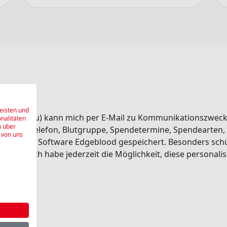
eisten und
dort Aarau) kann mich per E-Mail zu Kommunikationszwec
onalitäten
n über
 E-Mail, Telefon, Blutgruppe, Spendetermine, Spendearten
 von uns
 internen Software Edgeblood gespeichert. Besonders sch
eriert. Ich habe jederzeit die Möglichkeit, diese personal