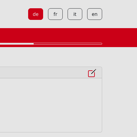
de
fr
it
en