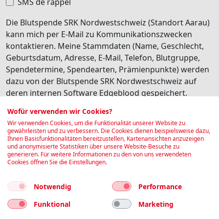
SMS de rappel
Die Blutspende SRK Nordwestschweiz (Standort Aarau)
kann mich per E-Mail zu Kommunikationszwecken
kontaktieren. Meine Stammdaten (Name, Geschlecht,
Geburtsdatum, Adresse, E-Mail, Telefon, Blutgruppe,
Spendetermine, Spendearten, Prämienpunkte) werden
dazu von der Blutspende SRK Nordwestschweiz auf
deren internen Software Edgeblood gespeichert.
Besonders schützenswerte Personendaten (z.B.
Wofür verwenden wir Cookies?
Gesundheitsdaten) werden dabei nicht transferiert. Ich
Wir verwenden Cookies, um die Funktionalität unserer Website zu
habe jederzeit die Möglichkeit, diese personalisierte
gewährleisten und zu verbessern. Die Cookies dienen beispielsweise dazu,
Ihnen Basisfunktionalitäten bereitzustellen, Kartenansichten anzuzeigen
Kommunikation wieder abzubestellen.
und anonymisierte Statistiken über unsere Website-Besuche zu
generieren. Für weitere Informationen zu den von uns verwendeten
Je suis d'accord
Cookies öffnen Sie die Einstellungen.
Réserver
Notwendig
Performance
Funktional
Marketing