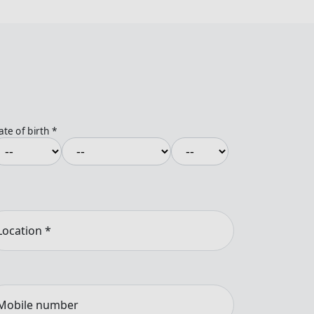
ate of birth
*
Location
*
Mobile number