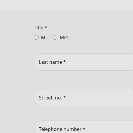
Title
*
Mr.
Mrs.
Last name
*
Street, no.
*
Telephone number
*