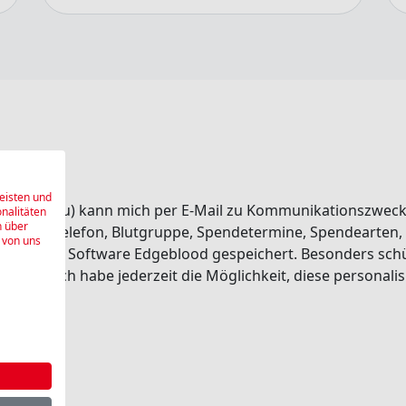
eisten und
dort Aarau) kann mich per E-Mail zu Kommunikationszwec
onalitäten
n über
 E-Mail, Telefon, Blutgruppe, Spendetermine, Spendearten
 von uns
 internen Software Edgeblood gespeichert. Besonders sch
eriert. Ich habe jederzeit die Möglichkeit, diese personal