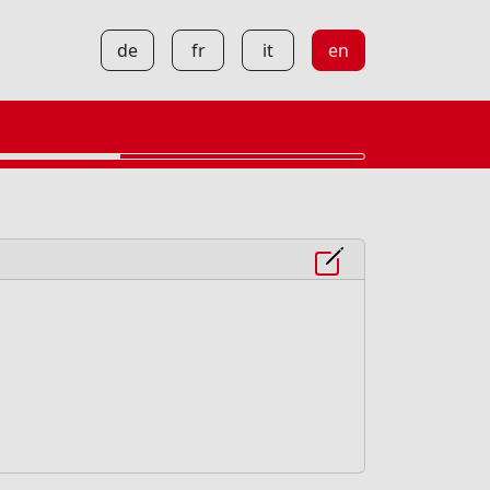
de
fr
it
en