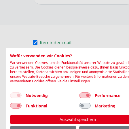
Reminder mail
Reminder-SMS
Wofür verwenden wir Cookies?
Wir verwenden Cookies, um die Funktionalität unserer Website zu gewährl
Die Blutspende SRK Nordwestschweiz (Stan
zu verbessern. Die Cookies dienen beispielsweise dazu, Ihnen Basisfunkti
bereitzustellen, Kartenansichten anzuzeigen und anonymisierte Statistike
(Name, Geschlecht, Geburtsdatum, Adresse,
unsere Website-Besuche zu generieren. Für weitere Informationen zu den
Blutspende SRK Nordwestschweiz auf deren
verwendeten Cookies öffnen Sie die Einstellungen.
Gesundheitsdaten) werden dabei nicht transf
Notwendig
Performance
I agree
Funktional
Marketing
Book
Auswahl speichern