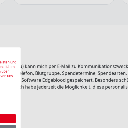
eisten und
dort Aarau) kann mich per E-Mail zu Kommunikationszwec
onalitäten
n über
 E-Mail, Telefon, Blutgruppe, Spendetermine, Spendearten
 von uns
 internen Software Edgeblood gespeichert. Besonders sch
eriert. Ich habe jederzeit die Möglichkeit, diese personal