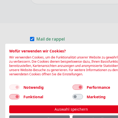
Mail de rappel
SMS de rappel
Wofür verwenden wir Cookies?
Wir verwenden Cookies, um die Funktionalität unserer Website zu gewährl
Die Blutspende SRK Nordwestschweiz (Stan
zu verbessern. Die Cookies dienen beispielsweise dazu, Ihnen Basisfunkti
bereitzustellen, Kartenansichten anzuzeigen und anonymisierte Statistike
(Name, Geschlecht, Geburtsdatum, Adresse,
unsere Website-Besuche zu generieren. Für weitere Informationen zu den
Blutspende SRK Nordwestschweiz auf deren
verwendeten Cookies öffnen Sie die Einstellungen.
Gesundheitsdaten) werden dabei nicht transf
Notwendig
Performance
Je suis d'accord
Funktional
Marketing
Réserver
Auswahl speichern