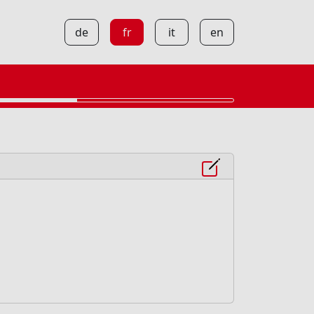
de
fr
it
en