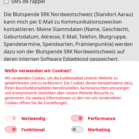
SMS de rappel
Die Blutspende SRK Nordwestschweiz (Standort Aarau)
kann mich per E-Mail zu Kommunikationszwecken
kontaktieren. Meine Stammdaten (Name, Geschlecht,
Geburtsdatum, Adresse, E-Mail, Telefon, Blutgruppe,
Spendetermine, Spendearten, Prämienpunkte) werden
dazu von der Blutspende SRK Nordwestschweiz auf
deren internen Software Edgeblood gespeichert.
Besonders schützenswerte Personendaten (z.B.
Wofür verwenden wir Cookies?
Gesundheitsdaten) werden dabei nicht transferiert. Ich
Wir verwenden Cookies, um die Funktionalität unserer Website zu
habe jederzeit die Möglichkeit, diese personalisierte
gewährleisten und zu verbessern. Die Cookies dienen beispielsweise dazu,
Ihnen Basisfunktionalitäten bereitzustellen, Kartenansichten anzuzeigen
Kommunikation wieder abzubestellen.
und anonymisierte Statistiken über unsere Website-Besuche zu
generieren. Für weitere Informationen zu den von uns verwendeten
Je suis d'accord
Cookies öffnen Sie die Einstellungen.
Réserver
Notwendig
Performance
Funktional
Marketing