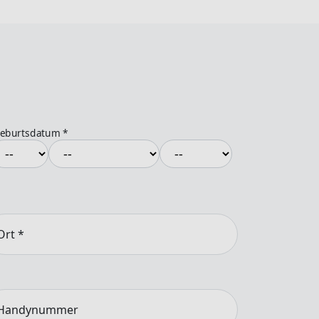
eburtsdatum
*
Ort
*
Handynummer