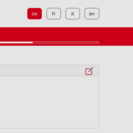
de
fr
it
en