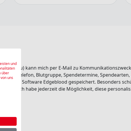
eisten und
dort Aarau) kann mich per E-Mail zu Kommunikationszwec
onalitäten
n über
 E-Mail, Telefon, Blutgruppe, Spendetermine, Spendearten
 von uns
 internen Software Edgeblood gespeichert. Besonders sch
eriert. Ich habe jederzeit die Möglichkeit, diese personal