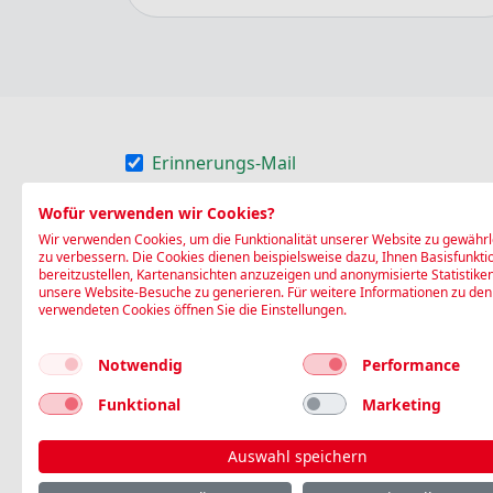
Erinnerungs-Mail
Erinnerungs-SMS
Wofür verwenden wir Cookies?
Wir verwenden Cookies, um die Funktionalität unserer Website zu gewährl
Die Blutspende SRK Nordwestschweiz (Stan
zu verbessern. Die Cookies dienen beispielsweise dazu, Ihnen Basisfunkti
bereitzustellen, Kartenansichten anzuzeigen und anonymisierte Statistike
(Name, Geschlecht, Geburtsdatum, Adresse,
unsere Website-Besuche zu generieren. Für weitere Informationen zu den
Blutspende SRK Nordwestschweiz auf deren
verwendeten Cookies öffnen Sie die Einstellungen.
Gesundheitsdaten) werden dabei nicht transf
Notwendig
Performance
Ich bin damit einverstanden
Funktional
Marketing
Buchen
Auswahl speichern