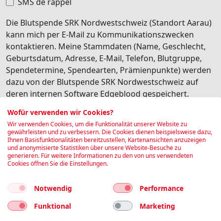
SMS de rappel
Die Blutspende SRK Nordwestschweiz (Standort Aarau)
kann mich per E-Mail zu Kommunikationszwecken
kontaktieren. Meine Stammdaten (Name, Geschlecht,
Geburtsdatum, Adresse, E-Mail, Telefon, Blutgruppe,
Spendetermine, Spendearten, Prämienpunkte) werden
dazu von der Blutspende SRK Nordwestschweiz auf
deren internen Software Edgeblood gespeichert.
Besonders schützenswerte Personendaten (z.B.
Wofür verwenden wir Cookies?
Gesundheitsdaten) werden dabei nicht transferiert. Ich
Wir verwenden Cookies, um die Funktionalität unserer Website zu
habe jederzeit die Möglichkeit, diese personalisierte
gewährleisten und zu verbessern. Die Cookies dienen beispielsweise dazu,
Ihnen Basisfunktionalitäten bereitzustellen, Kartenansichten anzuzeigen
Kommunikation wieder abzubestellen.
und anonymisierte Statistiken über unsere Website-Besuche zu
generieren. Für weitere Informationen zu den von uns verwendeten
Je suis d'accord
Cookies öffnen Sie die Einstellungen.
Réserver
Notwendig
Performance
Funktional
Marketing