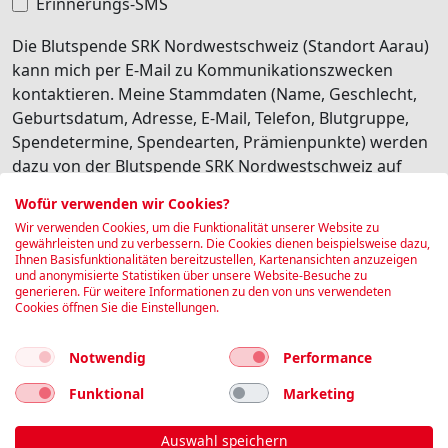
Erinnerungs-SMS
Die Blutspende SRK Nordwestschweiz (Standort Aarau)
kann mich per E-Mail zu Kommunikationszwecken
kontaktieren. Meine Stammdaten (Name, Geschlecht,
Geburtsdatum, Adresse, E-Mail, Telefon, Blutgruppe,
Spendetermine, Spendearten, Prämienpunkte) werden
dazu von der Blutspende SRK Nordwestschweiz auf
deren internen Software Edgeblood gespeichert.
Wofür verwenden wir Cookies?
Besonders schützenswerte Personendaten (z.B.
Wir verwenden Cookies, um die Funktionalität unserer Website zu
Gesundheitsdaten) werden dabei nicht transferiert. Ich
gewährleisten und zu verbessern. Die Cookies dienen beispielsweise dazu,
Ihnen Basisfunktionalitäten bereitzustellen, Kartenansichten anzuzeigen
habe jederzeit die Möglichkeit, diese personalisierte
und anonymisierte Statistiken über unsere Website-Besuche zu
Kommunikation wieder abzubestellen.
generieren. Für weitere Informationen zu den von uns verwendeten
Cookies öffnen Sie die Einstellungen.
Ich bin damit einverstanden
Notwendig
Performance
Buchen
Funktional
Marketing
Auswahl speichern