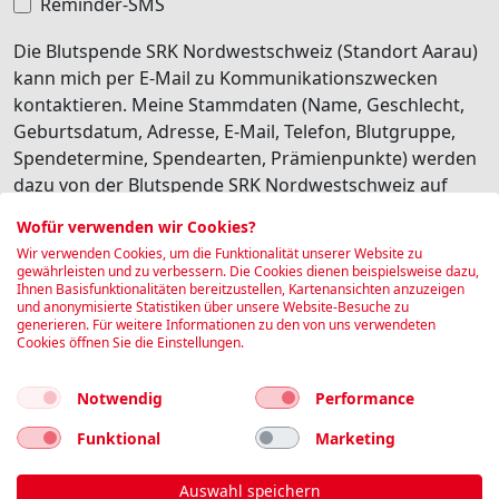
Reminder-SMS
Die Blutspende SRK Nordwestschweiz (Standort Aarau)
kann mich per E-Mail zu Kommunikationszwecken
kontaktieren. Meine Stammdaten (Name, Geschlecht,
Geburtsdatum, Adresse, E-Mail, Telefon, Blutgruppe,
Spendetermine, Spendearten, Prämienpunkte) werden
dazu von der Blutspende SRK Nordwestschweiz auf
deren internen Software Edgeblood gespeichert.
Wofür verwenden wir Cookies?
Besonders schützenswerte Personendaten (z.B.
Wir verwenden Cookies, um die Funktionalität unserer Website zu
Gesundheitsdaten) werden dabei nicht transferiert. Ich
gewährleisten und zu verbessern. Die Cookies dienen beispielsweise dazu,
Ihnen Basisfunktionalitäten bereitzustellen, Kartenansichten anzuzeigen
habe jederzeit die Möglichkeit, diese personalisierte
und anonymisierte Statistiken über unsere Website-Besuche zu
Kommunikation wieder abzubestellen.
generieren. Für weitere Informationen zu den von uns verwendeten
Cookies öffnen Sie die Einstellungen.
I agree
Notwendig
Performance
Book
Funktional
Marketing
Auswahl speichern