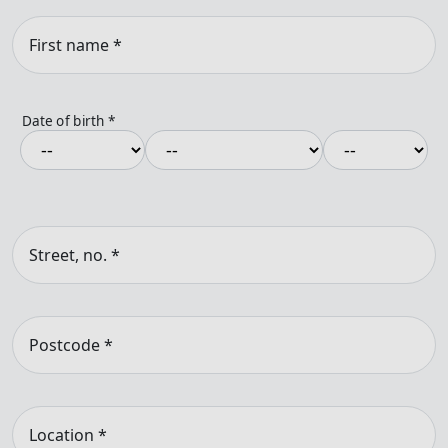
First name
*
Date of birth
*
Street, no.
*
Postcode
*
Location
*