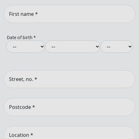
First name
*
Date of birth
*
Street, no.
*
Postcode
*
Location
*