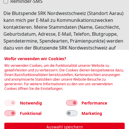
Reminder-SMS
Die Blutspende SRK Nordwestschweiz (Standort Aarau)
kann mich per E-Mail zu Kommunikationszwecken
kontaktieren. Meine Stammdaten (Name, Geschlecht,
Geburtsdatum, Adresse, E-Mail, Telefon, Blutgruppe,
Spendetermine, Spendearten, Prämienpunkte) werden
dazu von der Blutspende SRK Nordwestschweiz auf
deren internen Software Edgeblood gespeichert.
Wofür verwenden wir Cookies?
Besonders schützenswerte Personendaten (z.B.
Wir verwenden Cookies, um die Funktionalität unserer Website zu
Gesundheitsdaten) werden dabei nicht transferiert. Ich
gewährleisten und zu verbessern. Die Cookies dienen beispielsweise dazu,
Ihnen Basisfunktionalitäten bereitzustellen, Kartenansichten anzuzeigen
habe jederzeit die Möglichkeit, diese personalisierte
und anonymisierte Statistiken über unsere Website-Besuche zu
Kommunikation wieder abzubestellen.
generieren. Für weitere Informationen zu den von uns verwendeten
Cookies öffnen Sie die Einstellungen.
I agree
Notwendig
Performance
Book
Funktional
Marketing
Auswahl speichern